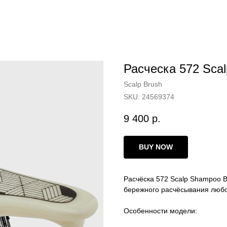
Расческа 572 Sca
Scalp Brush
SKU:
24569374
9 400
р.
BUY NOW
Расчёска 572 Scalp Shampoo B
бережного расчёсывания любог
Особенности модели: